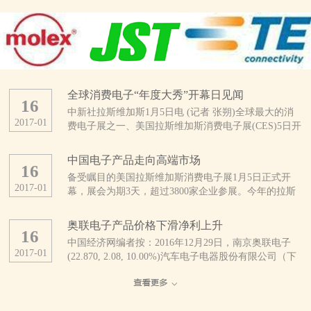
全球消费电子“年度大秀”开幕日见闻
16
中新社拉斯维加斯1月5日电 (记者 张朔)全球最大的消
2017
-
01
费电子展之一、美国拉斯维加斯消费电子展(CES)5日开
幕。这是CES开展50年来规模最大的一次展会，亮点纷
呈。 当天上午，拉斯维加斯会展中心外，领取证件
中国电子产品走向高端市场
16
的人与找停车位的车都排起了长龙。会展中心内，也是
备受瞩目的美国拉斯维加斯消费电子展1月5日正式开
人头攒动、摩肩接踵。 据CES主办方、美国消费技
2017
-
01
幕，展会为期3天，超过3800家企业参展。今年的拉斯
术协会统计，今年有3800多家公司及16.5万多人参展，
维加斯消费电子展不乏优秀的中国企业参展，参展商中
展品涵盖自动驾驶汽车、无人机、3D打印、可穿戴设
超过1/3来自中国。 中国厂商推出大量新产品
备、智能终端、健康医疗、无线互联、智能家庭、物联
奥联电子产品价格下滑净利上升
16
美国消费技术协会近日发布的报告预计，受美元升值及
网等几乎整个消费技术生态系统。 此刻的拉斯维加
中国经济网编者按：2016年12月29日，南京奥联电子
全球贸易不确定性增加的影响，2017年全球消费电子产
斯会展中心，仿佛是电子产品的海洋。为了在这片海洋
2017
-
01
(22.870, 2.08, 10.00%)汽车电子电器股份有限公司（下
品支出将继续下降。但分地区看，中国、印度等亚洲新
中激起更引人注目的浪花，参展者们可谓八仙过海、各
称“奥联电子”）正式登陆深圳证券交易所创业板挂牌上
兴市场在消费电子领域有着巨大潜力。该协会认为，过
显神通。 来自中国的综合通信解决方案提供商中兴
市，股票代码：300585。公司是一家专业研发、生产、
去几年来，中国已经发展为非常成熟的消费电子市场，
公司，在本次CES上首发了一款全球用户直接参与设计
销售汽车电子电器零部件产品的高新技术企业，主要产
电子技术已经完全渗透到中国人生活的方方面面。
的“鹰眼”手机，其旗下精品机型、具备3D拍照和先拍照